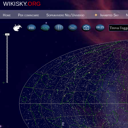
WIKISKY.
ORG
Home
Per cominciare
Sopravvivere Nell'Universo
Inhabited Sky
N
08 25