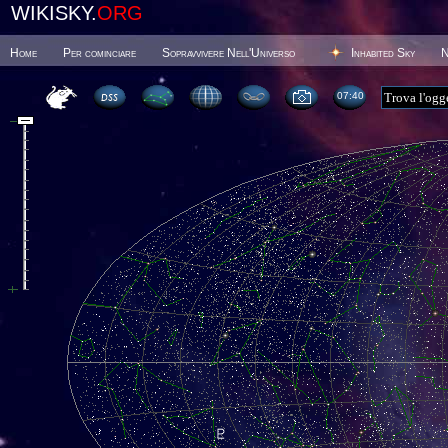
WIKISKY.
ORG
Home
Per cominciare
Sopravvivere Nell'Universo
Inhabited Sky
N
07 40