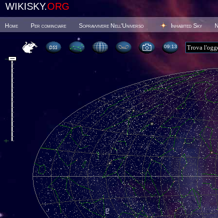
WIKISKY.
ORG
Home
Per cominciare
Sopravvivere Nell'Universo
Inhabited Sky
N
09 13