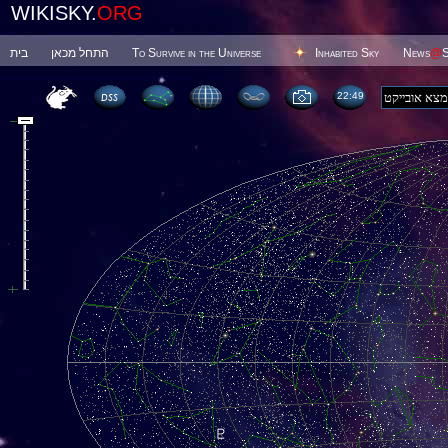
WIKISKY.
ORG
בית
התחל מכאן
To Survive in the Universe
Inhabited Sky
News
@
S
22 49