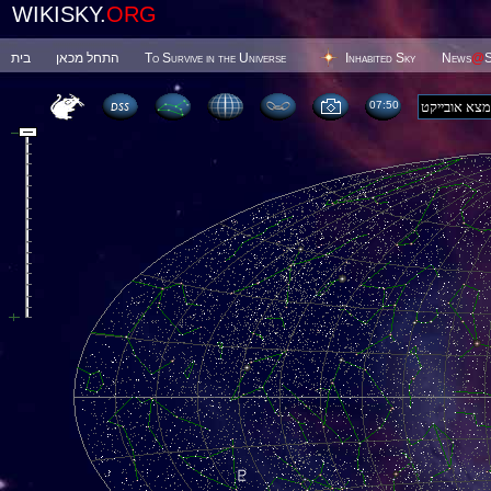
WIKISKY.
ORG
בית
התחל מכאן
To Survive in the Universe
Inhabited Sky
News
@
S
07 50