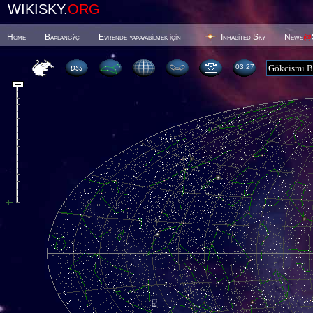
WIKISKY.
ORG
Home
Baþlangýç
Evrende yaþayabilmek için
Inhabited Sky
News
@
03 27