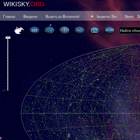
WIKISKY.
ORG
Главная
Введение
Выжить во Вселенной
Inhabited Sky
News
@
S
22 53