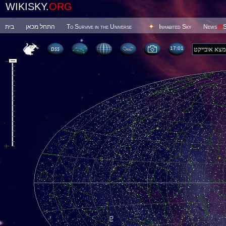
WIKISKY.
ORG
בית
התחל מכאן
To Survive in the Universe
Inhabited Sky
News
@
S
17 01