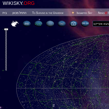
WIKISKY.
ORG
בית
התחל מכאן
To Survive in the Universe
Inhabited Sky
News
@
S
06 14