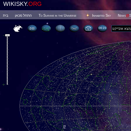
WIKISKY.
ORG
בית
התחל מכאן
To Survive in the Universe
Inhabited Sky
News
@
S
06 23