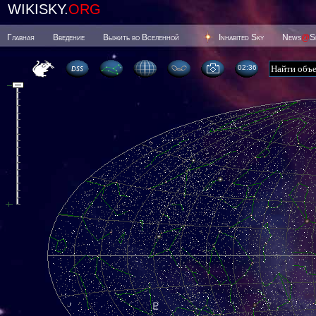
WIKISKY.
ORG
Главная
Введение
Выжить во Вселенной
Inhabited Sky
News
@
S
02 36