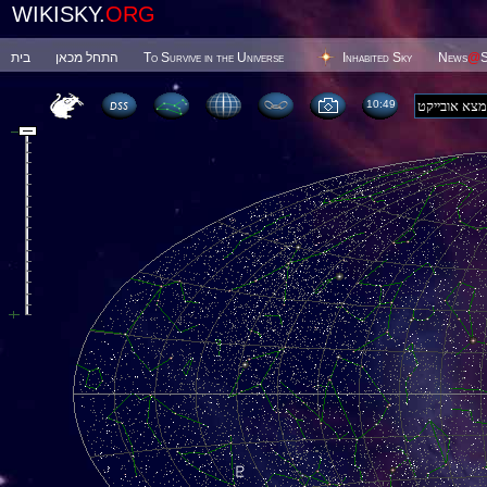
WIKISKY.
ORG
בית
התחל מכאן
To Survive in the Universe
Inhabited Sky
News
@
S
10 49