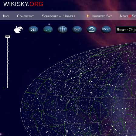
WIKISKY.
ORG
Inici
Començant
Sobreviure a l'Univers
Inhabited Sky
News
@
Sk
05 26