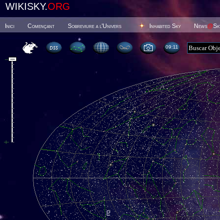
WIKISKY.
ORG
Inici
Començant
Sobreviure a l'Univers
Inhabited Sky
News
@
Sk
09 11