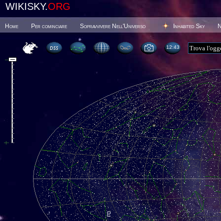
WIKISKY.
ORG
Home
Per cominciare
Sopravvivere Nell'Universo
Inhabited Sky
N
12 43