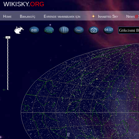
WIKISKY.
ORG
Home
Baþlangýç
Evrende yaþayabilmek için
Inhabited Sky
News
@
04 17