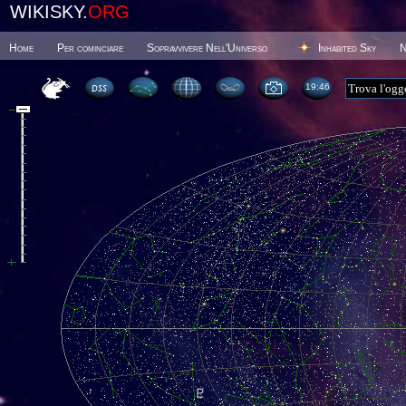
WIKISKY.
ORG
Home
Per cominciare
Sopravvivere Nell'Universo
Inhabited Sky
N
19 46