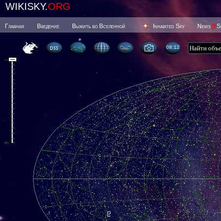
WIKISKY.
ORG
Главная
Введение
Выжить во Вселенной
Inhabited Sky
News
@
S
08 12