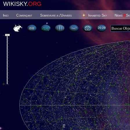
WIKISKY.
ORG
Inici
Començant
Sobreviure a l'Univers
Inhabited Sky
News
@
Sk
20 29