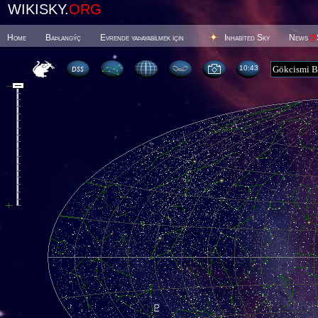
WIKISKY.
ORG
Home
Baþlangýç
Evrende yaþayabilmek için
Inhabited Sky
News
@
10 43