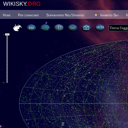
WIKISKY.
ORG
Home
Per cominciare
Sopravvivere Nell'Universo
Inhabited Sky
N
16 53