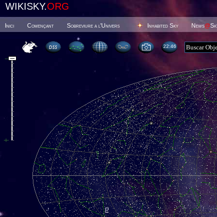
WIKISKY.
ORG
Inici
Començant
Sobreviure a l'Univers
Inhabited Sky
News
@
Sk
22 46