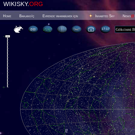
WIKISKY.
ORG
Home
Baþlangýç
Evrende yaþayabilmek için
Inhabited Sky
News
@
17 17