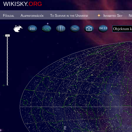
WIKISKY.
ORG
Főoldal
Alapinformációk
To Survive in the Universe
Inhabited Sky
N
04 13