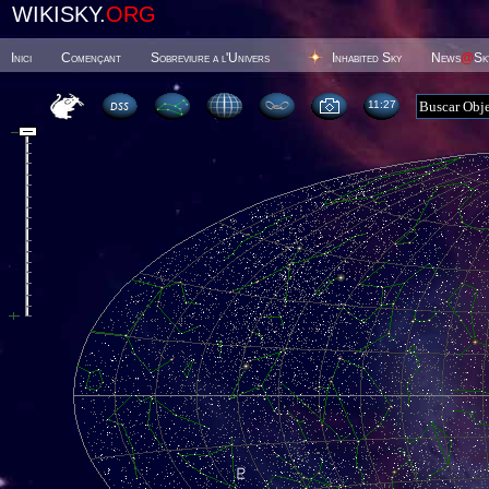
WIKISKY.
ORG
Inici
Començant
Sobreviure a l'Univers
Inhabited Sky
News
@
Sk
11 27