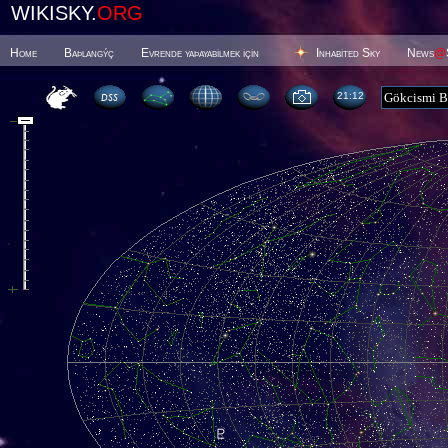
WIKISKY.
ORG
Home
Baþlangýç
Evrende yaþayabilmek için
Inhabited Sky
News
@
21 12