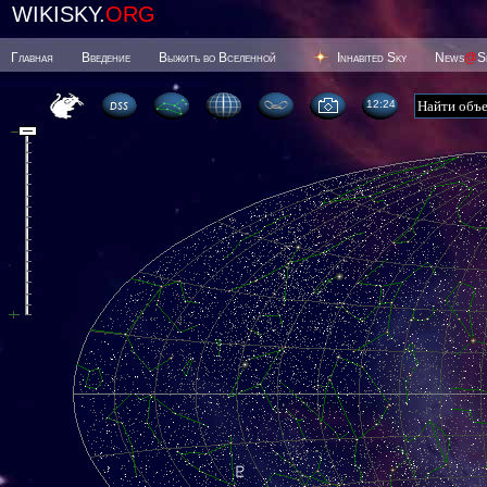
WIKISKY.
ORG
Главная
Введение
Выжить во Вселенной
Inhabited Sky
News
@
S
12 24