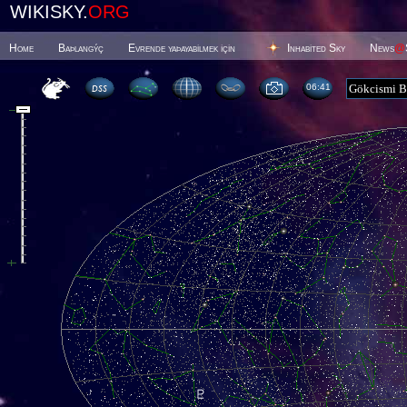
WIKISKY.
ORG
Home
Baþlangýç
Evrende yaþayabilmek için
Inhabited Sky
News
@
06 41