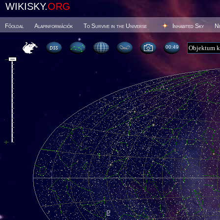
WIKISKY.
ORG
Főoldal
Alapinformációk
To Survive in the Universe
Inhabited Sky
N
00 49