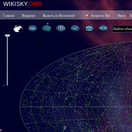
WIKISKY.
ORG
Главная
Введение
Выжить во Вселенной
Inhabited Sky
News
@
S
06 21