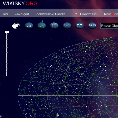
WIKISKY.
ORG
Inici
Començant
Sobreviure a l'Univers
Inhabited Sky
News
@
Sk
16 25