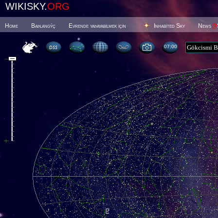
WIKISKY.
ORG
Home
Baþlangýç
Evrende yaþayabilmek için
Inhabited Sky
News
@
07 00