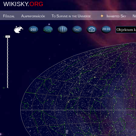
WIKISKY.
ORG
Főoldal
Alapinformációk
To Survive in the Universe
Inhabited Sky
N
20 31