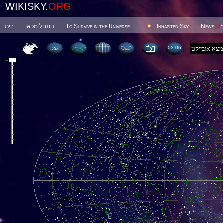
WIKISKY.
ORG
בית
התחל מכאן
To Survive in the Universe
Inhabited Sky
News
@
S
03 06