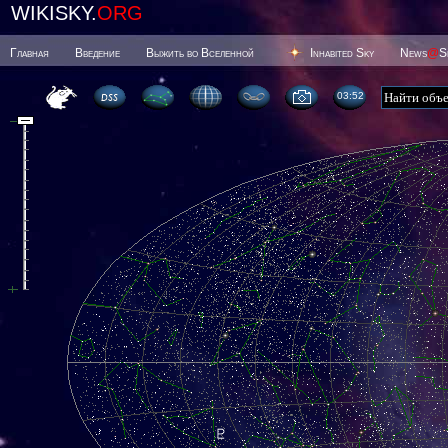
WIKISKY.
ORG
Главная
Введение
Выжить во Вселенной
Inhabited Sky
News
@
S
03 52