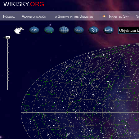
WIKISKY.
ORG
Főoldal
Alapinformációk
To Survive in the Universe
Inhabited Sky
N
11 41