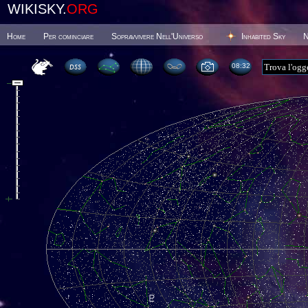
WIKISKY.
ORG
Home
Per cominciare
Sopravvivere Nell'Universo
Inhabited Sky
N
08 32