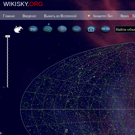
WIKISKY.
ORG
Главная
Введение
Выжить во Вселенной
Inhabited Sky
News
@
S
06 50