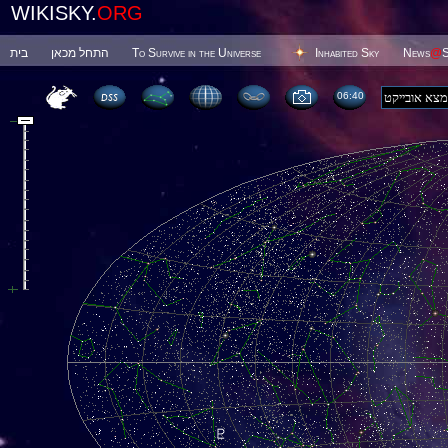
WIKISKY.
ORG
בית
התחל מכאן
To Survive in the Universe
Inhabited Sky
News
@
S
06 40